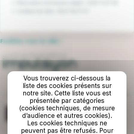
Réservations de transport adapté : 02 85 75 97 48
Locations de vélos : 06 07 36 37 47
Facilitez-vous la ville !
Vous trouverez ci-dessous la
liste des cookies présents sur
notre site. Cette liste vous est
Le réseau de mobilité de l'agglomération de la Roche-sur-Yon
présentée par catégories
(cookies techniques, de mesure
d’audience et autres cookies).
Les cookies techniques ne
peuvent pas être refusés. Pour