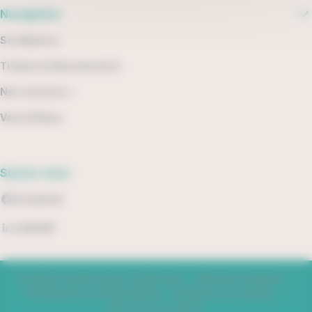
Navigation
Se déplacer
Tickets & Abonnements
Nos services +
Vous & Nous
Suivez-nous
Facebook
LinkedIn
Conditions générales d'utilisation
Mentions légales
Politique de confidentialité
Politique de cookies
Gérer mes cookies