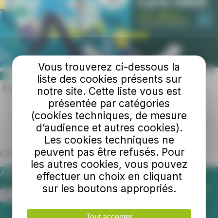
Vous trouverez ci-dessous la
liste des cookies présents sur
Employeurs ?
notre site. Cette liste vous est
Vous désirez inciter vos salariés à l'usage des
présentée par catégories
transport en commun ? Contactez-nous pour
(cookies techniques, de mesure
organiser gratuitement un stand mobilité dans votre
d’audience et autres cookies).
entreprise.
Les cookies techniques ne
peuvent pas être refusés. Pour
Contactez-nous !
les autres cookies, vous pouvez
Abonnez-vous à nos actualités
effectuer un choix en cliquant
Votre adresse e-mail
sur les boutons appropriés.
S'abonner
Tout accepter
J’accepte qu'
impulsyon
utilise mon courriel pour m’envoyer les actualités