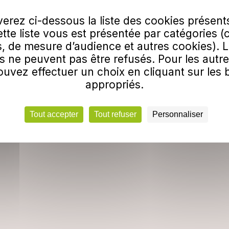
Empire
Se déplacer
erez ci-dessous la liste des cookies présent
e-sur-Yon
Tickets & Abonnements
Cette liste vous est présentée par catégories (
3 93
Nos services +
, de mesure d’audience et autres cookies). 
s ne peuvent pas être refusés. Pour les autre
e.impulsyon@ratpdev.com
Vous & Nous
uvez effectuer un choix en cliquant sur les
uverture
appropriés.
 14 août
Tout accepter
Tout refuser
Personnaliser
u vendredi, de 9h00 à 12h30 et
 17h00.