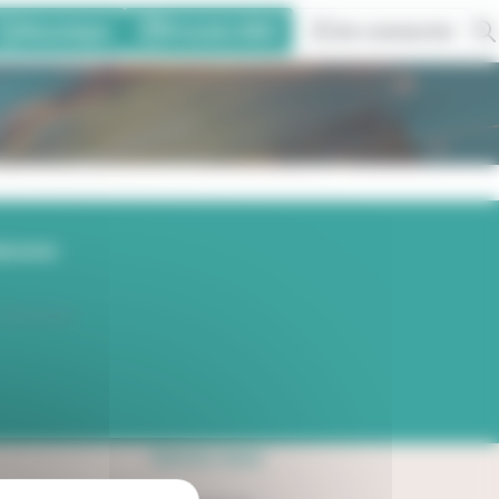
Eboutique
Prendre RDV
Se connecter
bonner
 savoir plus.
Suivez-nous