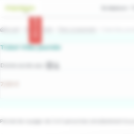
contenu
Panneau de gestion des cookies
principal
Se déplacer
Info trafic
Accueil
Titres et Tarifs
Titres occasionnels
Ticket tribu jour
Ticket tribu journée
Donne accès aux :
Bus
TPMR
7,00 €
Permet de voyager de 3 à 5 personnes simultanément le jou