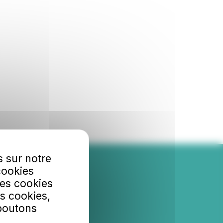
s sur notre
bonner
cookies
Les cookies
s cookies,
 savoir plus.
 boutons