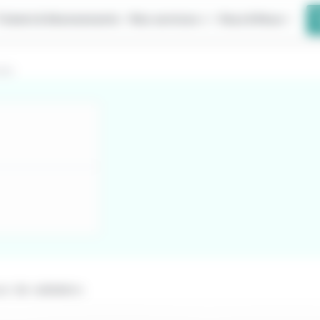
Tickets & Abonnements
Nos services +
Vous & Nous
née
r de validation.