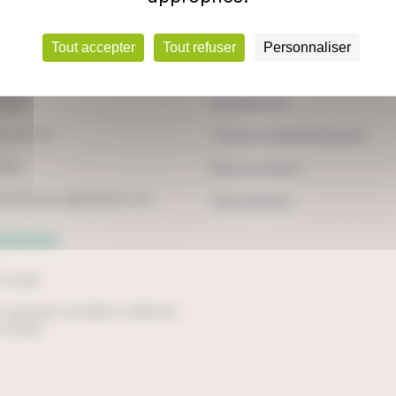
Tout accepter
Tout refuser
Personnaliser
lsyon
Navigation
Empire
Se déplacer
e-sur-Yon
Tickets & Abonnements
3 93
Nos services +
e.impulsyon@ratpdev.com
Vous & Nous
uverture
 14 août
u vendredi, de 9h00 à 12h30 et
 17h00.