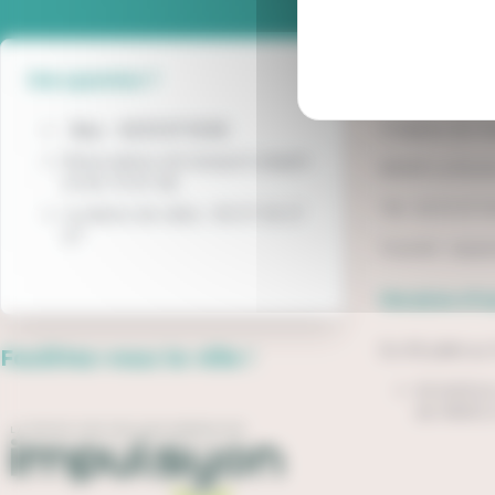
Espace impu
Une question ?
3 Galerie de l'
Bus :
02 51 37 13 93
Réservations de transport adapté :
85000 La Roch
02 85 75 97 48
Tél : 02 51 37 1
Locations de vélos : 06 07 36 37
47
Courriel :
espac
Horaires d'o
Du 06 juillet au
Facilitez-vous la ville !
du lundi a
de 14h00 à