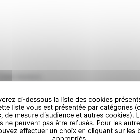
 Tickizz impulsyon.
vous à nos actualités
erez ci-dessous la liste des cookies présent
esse e-mail
S'a
Cette liste vous est présentée par catégories (
, de mesure d’audience et autres cookies). 
s ne peuvent pas être refusés. Pour les autre
u'
impulsyon
utilise mon courriel pour m’envoyer les actualités du réseau. En
quis
confirmer que vous n'êtes pas un robot.
uvez effectuer un choix en cliquant sur les
appropriés.