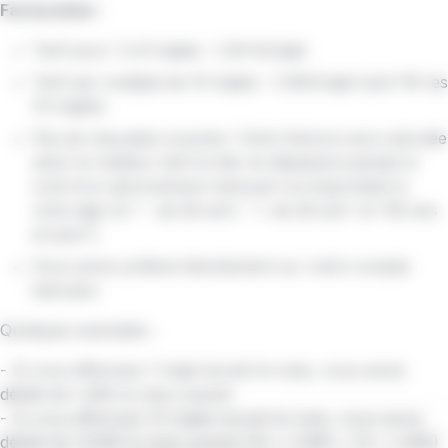
Facturation :
Tarif pour 1 à 9 trajets : 1,30 €/trajet
Tarif par multiple de 10 trajets : 1,10€/trajet (soit 11€ les
10 trajets)
Pas de mauvaise surprise ! Votre facture sera calculée
selon le meilleur tarif et elle ne dépassera jamais le
coût d'un abonnement mensuel correspondant à
votre âge (cf. "- de 26 ans", "+ de 26 ans" et "65 ans
et plus").
Vous serez prélevé directement sur votre compte
bancaire
Quelques exemples :
- Si vous effectuez 1 trajet durant le mois, vous serez
débité de 1,30€ le mois suivant
- Si vous effectuez 15 trajets durant le mois, vous serez
débité de 17,50€ le mois suivant (10 x 1,10€) + (5 x 1,30€)