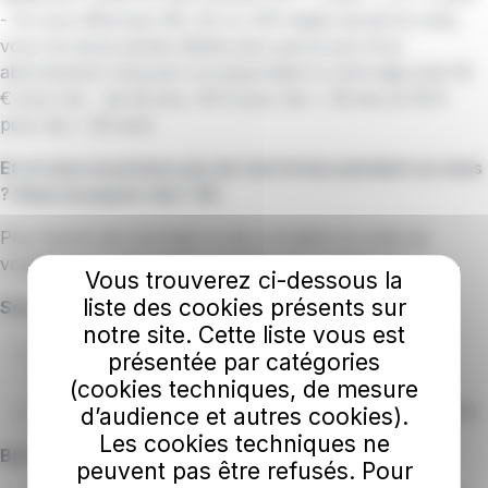
- Si vous effectuez 68, 94 ou 125 trajets durant le mois,
vous ne serez jamais débité plus que le prix d'un
abonnement mensuel correspondant à votre âge (soit 18
€ pour les - de 26 ans, 35 € pour les + 26 ans et 18 €
pour les + 65 ans)
Et si vous ne prenez pas du tout le bus pendant un mois
? Vous ne payez rien ! 0€.
Plus besoin de monnaie ou de connaître le solde de
voyages sur votre carte, ni même de la recharger !
Vous trouverez ci-dessous la
liste des cookies présents sur
Souscription
notre site. Cette liste vous est
A l'Espace impulsyon (3 galerie de l'Empire à La
présentée par catégories
Roche-sur-Yon)
(cookies techniques, de mesure
Veuillez-vous munir d'une pièce d'identité et d'un RIB
d’audience et autres cookies).
Les cookies techniques ne
Bon à savoir
peuvent pas être refusés. Pour