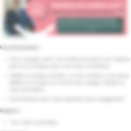
Fonctionnement :
Vous voyagez selon vos envies et toujours au meilleur
tarif sur le réseau avec une carte nominative.
Validez à chaque montée. Le mois suivant, vous serez
débité sur la base du nombre de voyages réalisés le
mois précédent.
Abonnement avec post-paiement sans engagement
Support :
Sur carte nominative