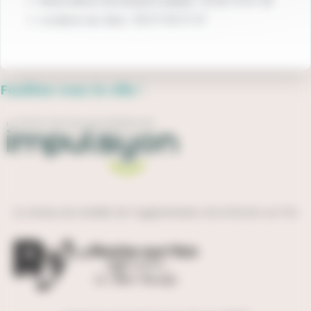
Réservations de transport adapté : 02 85 75 97 48
Locations de vélos : 06 07 36 37 47
Facilitez-vous la ville !
Le réseau de mobilité de l'agglomération de la Roche-sur-Yon