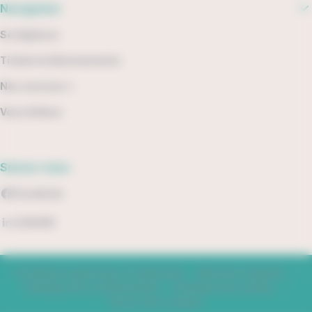
Navigation
Se déplacer
Tickets & Abonnements
Nos services +
Vous & Nous
Suivez-nous
Facebook
LinkedIn
Conditions générales d'utilisation
Mentions légales
Politique de confidentialité
Politique de cookies
Gérer mes cookies