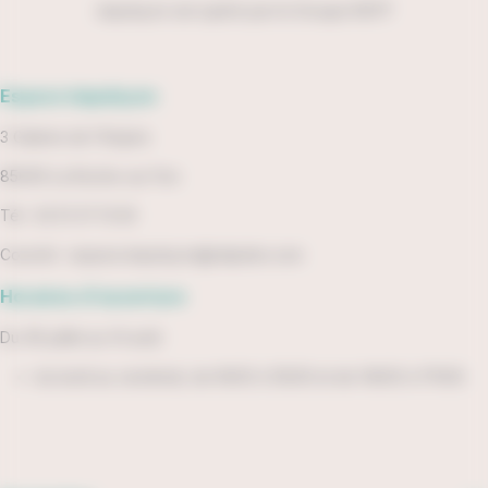
impulsyon est opéré par le Groupe RATP
Espace impulsyon
3 Galerie de l'Empire
85000 La Roche-sur-Yon
Tél : 02 51 37 13 93
Courriel :
espace.impulsyon@ratpdev.com
Horaires d'ouverture
Du 06 juillet au 14 août
du lundi au vendredi, de 9h00 à 12h30 et de 14h00 à 17h00.