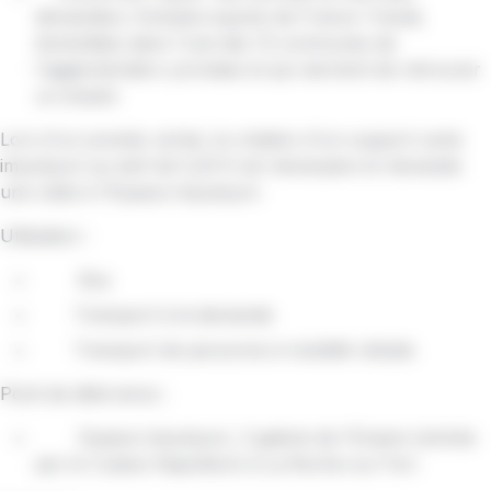
demandeur d'emploi auprès de France Travail,
domiciliées dans l'une des 13 communes de
l'agglomération yonnaise et qui viennent de retrouver
un emploi
Lors d'un premier achat, la création d'un support carte
impulsyon au tarif de 5,20 € est nécessaire et nécessite
une visite à l'Espace impulsyon
Utilisation :
Bus
Transport à la demande
Transport de personne à mobilité réduite
Point de délivrance :
Espace impulsyon, 3 galerie de l'Empire (entrée
par le 3 place Napoléon) à La Roche-sur-Yon