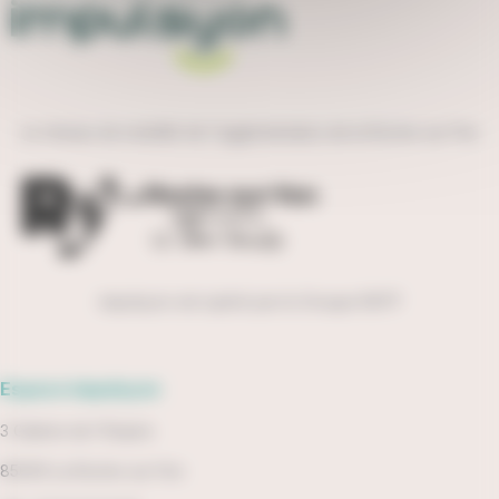
Le réseau de mobilité de l'agglomération de la Roche-sur-Yon
impulsyon est opéré par le Groupe RATP
Espace impulsyon
3 Galerie de l'Empire
85000 La Roche-sur-Yon