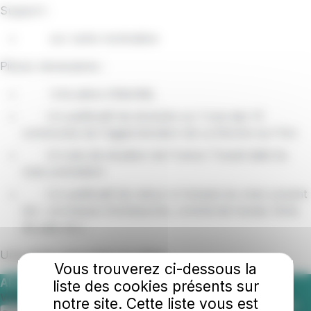
Support :
sur carte nominative
Pièces nécessaires :
Une pièce d’identité,
Un justificatif de domicile sur l'une des 13
communes de l'agglomération de La Roche-sur-Yon
Un avis de situation de France Travail daté du
mois précédent
Un justificatif de retour à l'emploi du mois suivant
(ex : promesse d'embauche, contrat de travail, fiche
de paie etc.)
Une photo sera prise sur place.
Vous trouverez ci-dessous la
Abonnez-vous à nos actualités
liste des cookies présents sur
Votre adresse e-mail
notre site. Cette liste vous est
S'abonner