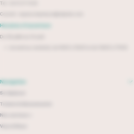
Tél : 02 51 37 13 93
Courriel :
espace.impulsyon@ratpdev.com
Horaires d'ouverture
Du 06 juillet au 14 août
du lundi au vendredi, de 9h00 à 12h30 et de 14h00 à 17h00.
Navigation
Se déplacer
Tickets & Abonnements
Nos services +
Vous & Nous