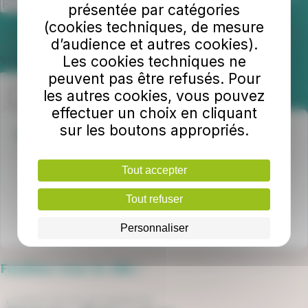
présentée par catégories
(cookies techniques, de mesure
J’accepte qu'
impulsyon
utilise mon courriel pour m’envoyer les actualités
d’audience et autres cookies).
du réseau. En savoir plus.
Champ requis
Les cookies techniques ne
Veuillez confirmer que vous n'êtes pas un robot.
peuvent pas être refusés. Pour
les autres cookies, vous pouvez
effectuer un choix en cliquant
sur les boutons appropriés.
Une question ?
Bus :
02 51 37 13 93
Tout accepter
Réservations de transport adapté : 02 85 75 97 48
Locations de vélos : 06 07 36 37 47
Tout refuser
Personnaliser
Facilitez-vous la ville !